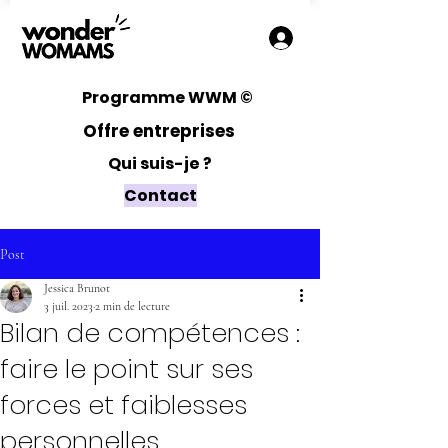
Programme WWM ©
Offre entreprises
Qui suis-je ?
Contact
Post
Jessica Brunot
3 juil. 2023
2 min de lecture
Bilan de compétences :
faire le point sur ses
forces et faiblesses
personnelles