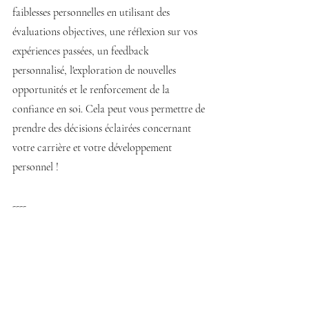
faiblesses personnelles en utilisant des 
évaluations objectives, une réflexion sur vos 
expériences passées, un feedback 
personnalisé, l'exploration de nouvelles 
opportunités et le renforcement de la 
confiance en soi. Cela peut vous permettre de 
prendre des décisions éclairées concernant 
votre carrière et votre développement 
personnel !
----
Je suis Jessica, coach en transitions 
professionnelles et fondatrice de Check Up. 
Forte de + de 10 ans d'expérience en 
ressources humaines et communication, j'ai 
décidé d'ajouter une corde à mon arc : mon 