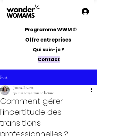
Programme WWM ©
Offre entreprises
Qui suis-je ?
Contact
Post
Jessica Brunot
30 juin 2023
2 min de lecture
Comment gérer
l'incertitude des
transitions
professionnelles ?