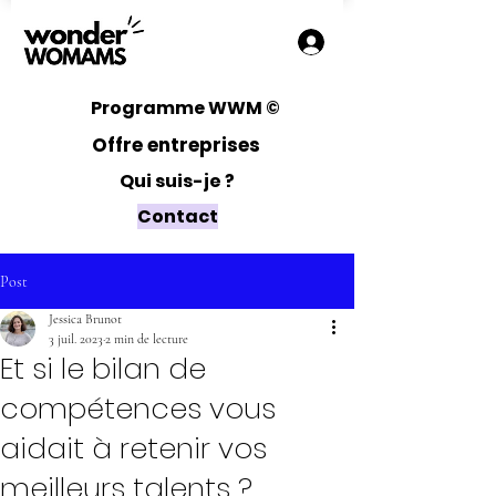
Programme WWM ©
Offre entreprises
Qui suis-je ?
Contact
Post
Jessica Brunot
3 juil. 2023
2 min de lecture
Et si le bilan de
compétences vous
aidait à retenir vos
meilleurs talents ?