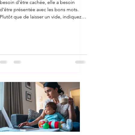
besoin d'être cachée, elle a besoin
d'être présentée avec les bons mots.
Plutôt que de laisser un vide, indiquez la
période avec un intitulé clair, comme
"disponibilité familiale" ou "projet
personnel", selon votre situation. Si vous
avez développé des compétences
pendant cette pause, comme de
l'organisation, de la gestion de projet
personnel ou du bénévolat,
mentionnez-les brièvement. Elles ont de
la valeur. L'objectif n'est pas de justifi