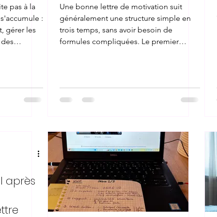
te pas à la
Une bonne lettre de motivation suit
e s'accumule :
généralement une structure simple en
t, gérer les
trois temps, sans avoir besoin de
 des
formules compliquées. Le premier
ouvent par
paragraphe explique pourquoi ce poste
s malgré le
précis vous intéresse, en évitant les
e ne jamais
phrases trop générales qui pourraient
ment, même
s'appliquer à n'importe quelle offre. Le
ler à son
deuxième paragraphe relie vos
aration :
compétences et expériences aux
 exemples
besoins réels du poste, avec un ou deux
, plutôt
exemples concrets plutôt qu'une
longue liste. Le troisième paragraphe
conclut sur vo
l après
ttre