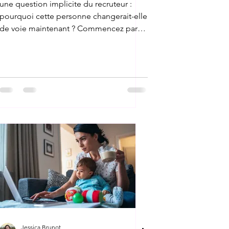
une question implicite du recruteur :
pourquoi cette personne changerait-elle
de voie maintenant ? Commencez par
un résumé court en haut du CV, qui
explique votre projet en une ou deux
phrases claires. Cela évite au recruteur
de deviner votre parcours. Mettez en
avant les compétences transférables,
pas seulement les expériences dans
l'ancien métier. Une gestion de projet
reste une gestion de projet, quel que
soit le secteur. Enfin, ajoute
Jessica Brunot