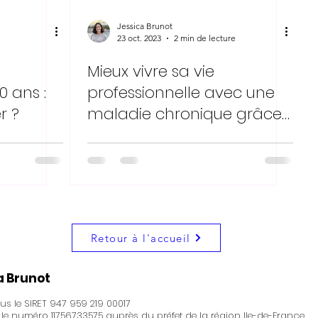
Jessica Brunot
23 oct. 2023
2 min de lecture
Mieux vivre sa vie
0 ans :
professionnelle avec une
r ?
maladie chronique grâce
aux aménagements de
travail
Retour à l'accueil
a Brunot
s le SIRET 947 959 219 00017
s le numéro 11756733575 auprès du préfet de la région Ile-de-France