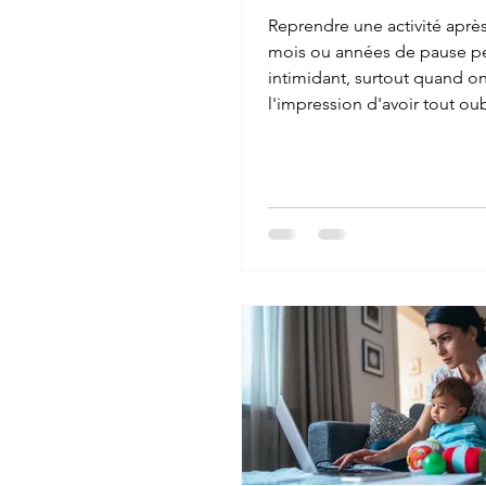
Reprendre une activité après
mois ou années de pause p
intimidant, surtout quand on
l'impression d'avoir tout oub
réalité, vous n'êtes pas parti
Vous avez continué à dével
compétences, souvent sans
rendre compte : organisatio
de priorités, résolution de
quotidien. La première étap
remettre à jour votre vision
du travail actuel, qui a peut
depuis votre départ. Ensuite