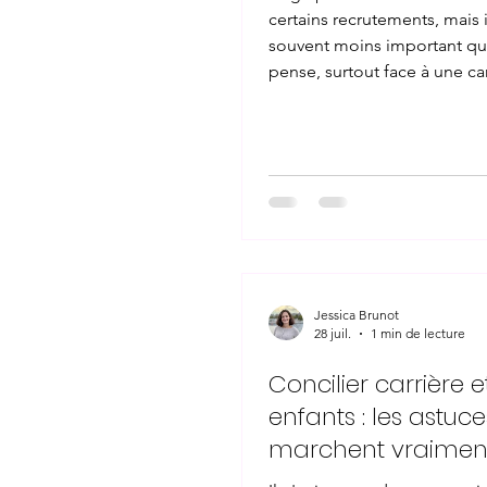
certains recrutements, mais i
souvent moins important qu
pense, surtout face à une c
bien préparée. Le premier fr
souvent intérieur : la peur d
être à la page, ou de coûter 
Ces croyances méritent d'êt
questionnées avant de se d
Mettre en avant son expér
un atout, pas comme un po
complètement la perceptio
recruteur. La stabilité, la cap
Jessica Brunot
les
28 juil.
1 min de lecture
Concilier carrière e
enfants : les astuce
marchent vraimen