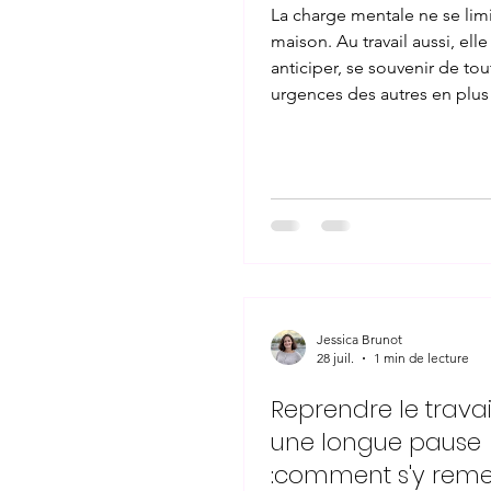
La charge mentale ne se limi
maison. Au travail aussi, ell
anticiper, se souvenir de tou
urgences des autres en plus
siennes. Elle se reconnaît s
une fatigue qui ne passe pa
repos, ou par la sensation d
vraiment "fermer" mentale
en dehors du bureau. En par
manager demande de la prép
mieux vaut arriver avec des
concrets et des propositions
qu'une plainte généra
Jessica Brunot
28 juil.
1 min de lecture
Reprendre le travai
une longue pause
:comment s'y reme