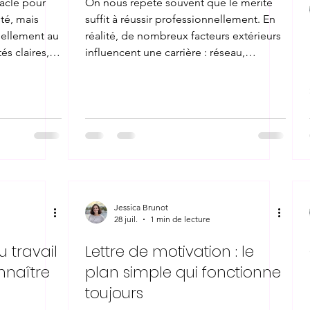
racle pour
On nous répète souvent que le mérite
ité, mais
suffit à réussir professionnellement. En
éellement au
réalité, de nombreux facteurs extérieurs
és claires,
influencent une carrière : réseau,
s de vie,
opportunités, biais de recrutement,
 ne peut pas
contexte économique. Cette croyance
. Certaines
en une méritocratie pure pousse à
s'auto-blâmer en cas d'échec ou de
el, d'autres
stagnation, alors que les causes sont
Déléguer, à
souvent structurelles et non
reste l'un
individuelles. Comprendre cela ne veut
s, même s'il
pas dire renoncer à ses efforts, mais
relativiser la culpabilité qui accompagne
Jessica Brunot
28 juil.
1 min de lecture
 travail
Lettre de motivation : le
nnaître
plan simple qui fonctionne
toujours