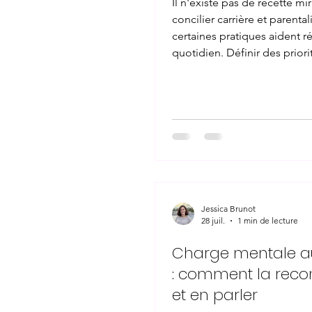
Il n'existe pas de recette mi
concilier carrière et parental
certaines pratiques aident r
quotidien. Définir des priorit
différentes selon les période
permet d'accepter que tout
être optimal en même temps
périodes demandent plus
d'investissement professionn
plus de présence familiale. 
la maison comme au travail, 
des leviers les plus efficace
demande de lâch
Jessica Brunot
28 juil.
1 min de lecture
Charge mentale au
: comment la reco
et en parler