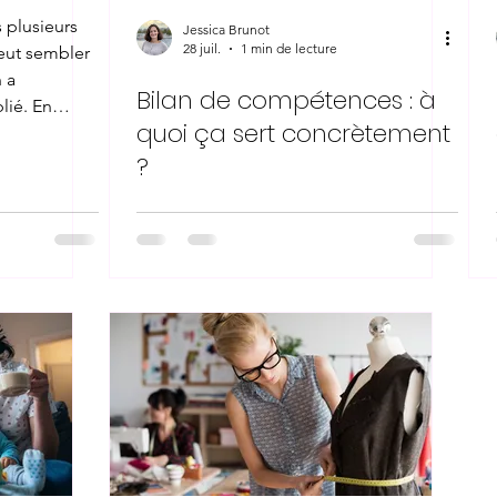
 plusieurs
Jessica Brunot
28 juil.
1 min de lecture
eut sembler
 a
Bilan de compétences : à
lié. En
quoi ça sert concrètement
e de zéro.
opper des
?
 vous en
n, gestion
 problèmes au
e est de
 du marché
-être changé
,