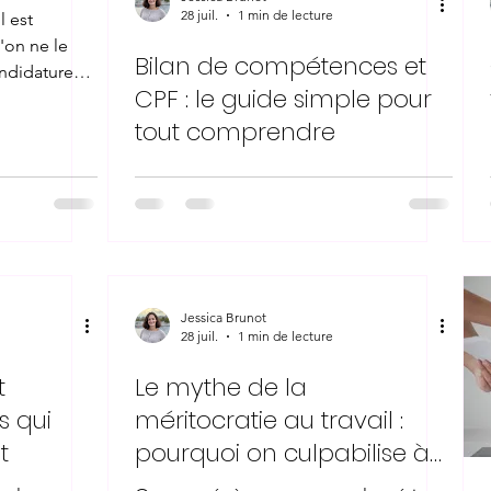
28 juil.
1 min de lecture
l est
'on ne le
Bilan de compétences et
andidature
CPF : le guide simple pour
ein est
e ne plus
tout comprendre
trop cher.
re
écourager.
ience comme
ids, change
n d'un
acité à gérer
Jessica Brunot
28 juil.
1 min de lecture
t
Le mythe de la
s qui
méritocratie au travail :
t
pourquoi on culpabilise à
tort