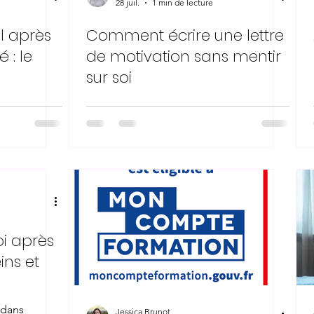
28 juil.
1 min de lecture
l après
Comment écrire une lettre
 : le
de motivation sans mentir
sur soi
i après
eins et
 dans
Jessica Brunot